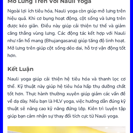
Mở Lưng Trên Với Nauli Yoga
Ngoài lợi ích tiêu hóa, Nauli yoga còn giúp mở lưng trên
hiệu quả. Khi cơ bụng hoạt động, cột sống và lưng trên
được kéo giãn. Điều này giúp cải thiện tư thế và giảm
căng thẳng vùng lưng. Các động tác kết hợp với Nauli
như rắn hổ mang (Bhujangasana) giúp tăng độ linh hoạt.
Mở lưng trên giúp cột sống dẻo dai, hỗ trợ vận động tốt
hơn.
Kết Luận
Nauli yoga giúp cải thiện hệ tiêu hóa và thanh lọc cơ
thể. Kỹ thuật này giúp hệ tiêu hóa hấp thụ dưỡng chất
tốt hơn. Thực hành thường xuyên giúp giảm các vấn đề
về dạ dày. Nếu bạn là HLV yoga, việc hướng dẫn đúng kỹ
thuật sẽ nâng cao kỹ năng đứng lớp. Kiên trì luyện tập
giúp bạn cảm nhận sự thay đổi tích cực từ Nauli yoga.