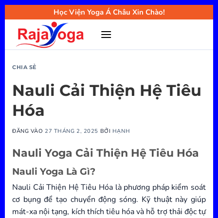
Bỏ
Học Viện Yoga Á Châu Xin Chào!
qua
nội
dung
CHIA SẺ
Nauli Cải Thiện Hệ Tiêu
Hóa
ĐĂNG VÀO
27 THÁNG 2, 2025
BỞI
HẠNH
Nauli Yoga Cải Thiện Hệ Tiêu Hóa
Nauli Yoga Là Gì?
Nauli Cải Thiện Hệ Tiêu Hóa là phương pháp kiểm soát
cơ bụng để tạo chuyển động sóng. Kỹ thuật này giúp
mát-xa nội tạng, kích thích tiêu hóa và hỗ trợ thải độc tự