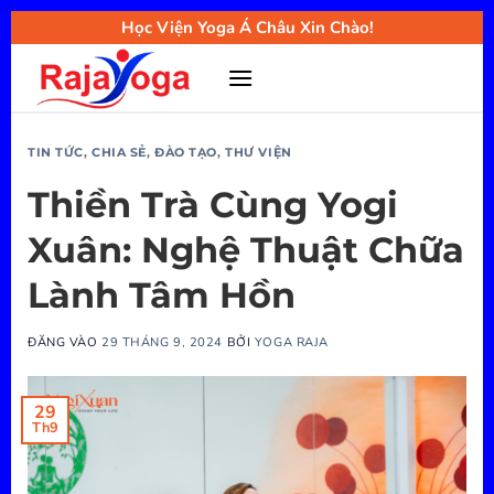
Bỏ
Học Viện Yoga Á Châu Xin Chào!
qua
nội
dung
TIN TỨC
,
CHIA SẺ
,
ĐÀO TẠO
,
THƯ VIỆN
Thiền Trà Cùng Yogi
Xuân: Nghệ Thuật Chữa
Lành Tâm Hồn
ĐĂNG VÀO
29 THÁNG 9, 2024
BỞI
YOGA RAJA
29
Th9