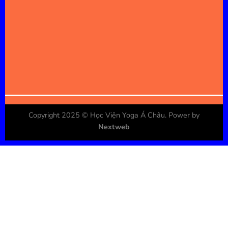
Copyright 2025 ©
Học Viện Yoga Á Châu
. Power by
Nextweb