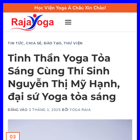
Bỏ
Học Viện Yoga Á Châu Xin Chào!
qua
nội
dung
TIN TỨC
,
CHIA SẺ
,
ĐÀO TẠO
,
THƯ VIỆN
Tinh Thần Yoga Tỏa
Sáng Cùng Thí Sinh
Nguyễn Thị Mỹ Hạnh,
đại sứ Yoga tỏa sáng
ĐĂNG VÀO
3 THÁNG 1, 2025
BỞI
YOGA RAJA
03