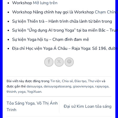
Workshop
Mở lưng trên
Workshop Nâng chỉnh hay gọi là Workshop
Chạm Chỉnh
Sự kiện Thiền trà – Hành trình chữa lành từ bên trong
Sự kiện “Ứng dụng AI trong Yoga” tại ba miền Bắc – Tr
Sự kiện Yoga hội tụ – Chạm đỉnh đam mê
Địa chỉ Học viện Yoga Á Châu – Raja Yoga: Số 196, đườ
Bài viết này được đăng trong
Tin tức
,
Chia sẻ
,
Đào tạo
,
Thư viện
và
được gắn thẻ
daisuyoga
,
daisuyogatoasang
,
giaovienyoga
,
rajayoga
,
thisinh
,
yoga
,
YogiXuan
.
Tỏa Sáng Yoga, Võ Thị Ánh
Đại sứ Kim Loan tỏa sáng
Trinh