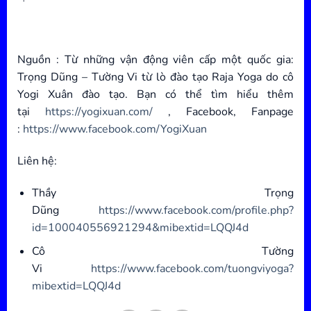
Nguồn : Từ những vận động viên cấp một quốc gia:
Trọng Dũng – Tường Vi từ lò đào tạo Raja Yoga do cô
Yogi Xuân đào tạo. Bạn có thể tìm hiểu thêm
tại
https://yogixuan.com/
, Facebook, Fanpage
:
https://www.facebook.com/YogiXuan
Liên hệ:
Thầy Trọng
Dũng
https://www.facebook.com/profile.php?
id=100040556921294&mibextid=LQQJ4d
Cô Tường
Vi
https://www.facebook.com/tuongviyoga?
mibextid=LQQJ4d