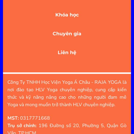
Khóa học
Chuyên gia
Liên hệ
Công Ty TNHH Học Viện Yoga Á Châu - RAJA YOGA là
nơi đào tạo HLV Yoga chuyên nghiệp, cung cấp kiến
thức và kỹ năng nâng cao cho những người đam mê
Yoga và mong muốn trở thành HLV chuyên nghiệp.
MST:
0317771668
Trụ sở chính:
196 Đường số 20, Phường 5, Quận Gò
Vấp, TP.HCM.