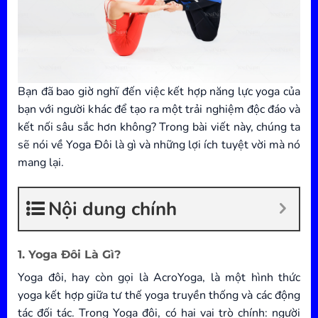
Bạn đã bao giờ nghĩ đến việc kết hợp năng lực yoga của
bạn với người khác để tạo ra một trải nghiệm độc đáo và
kết nối sâu sắc hơn không? Trong bài viết này, chúng ta
sẽ nói về Yoga Đôi là gì và những lợi ích tuyệt vời mà nó
mang lại.
Nội dung chính
1. Yoga Đôi Là Gì?
Yoga đôi, hay còn gọi là AcroYoga, là một hình thức
yoga kết hợp giữa tư thế yoga truyền thống và các động
tác đối tác. Trong Yoga đôi, có hai vai trò chính: người