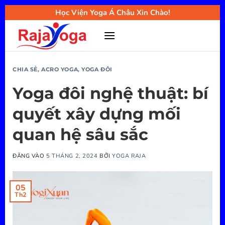
Bỏ
Học Viện Yoga Á Châu Xin Chào!
qua
nội
dung
CHIA SẺ
,
ACRO YOGA
,
YOGA ĐÔI
Yoga đôi nghệ thuật: bí
quyết xây dựng mối
quan hệ sâu sắc
ĐĂNG VÀO
5 THÁNG 2, 2024
BỞI
YOGA RAJA
05
Th2