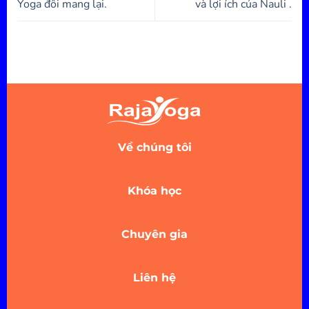
Yoga đôi mang lại.
và lợi ích của Nauli .
Về chúng tôi
Khóa học
Chuyên gia
Liên hệ