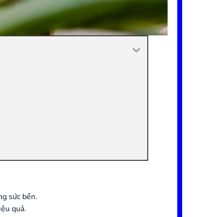
ng sức bền.
iệu quả.