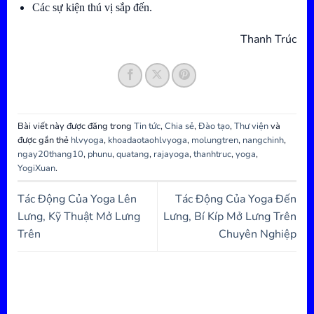
Các sự kiện thú vị sắp đến.
Thanh Trúc
Bài viết này được đăng trong
Tin tức
,
Chia sẻ
,
Đào tạo
,
Thư viện
và
được gắn thẻ
hlvyoga
,
khoadaotaohlvyoga
,
molungtren
,
nangchinh
,
ngay20thang10
,
phunu
,
quatang
,
rajayoga
,
thanhtruc
,
yoga
,
YogiXuan
.
Tác Động Của Yoga Lên
Tác Động Của Yoga Đến
Lưng, Kỹ Thuật Mở Lưng
Lưng, Bí Kíp Mở Lưng Trên
Trên
Chuyên Nghiệp