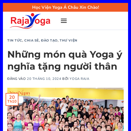
Bỏ
Học Viện Yoga Á Châu Xin Chào!
qua
nội
dung
TIN TỨC
,
CHIA SẺ
,
ĐÀO TẠO
,
THƯ VIỆN
Những món quà Yoga ý
nghĩa tặng người thân
ĐĂNG VÀO
20 THÁNG 10, 2024
BỞI
YOGA RAJA
20
Th10