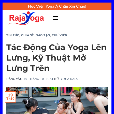
Bỏ
Học Viện Yoga Á Châu Xin Chào!
qua
nội
dung
TIN TỨC
,
CHIA SẺ
,
ĐÀO TẠO
,
THƯ VIỆN
Tác Động Của Yoga Lên
Lưng, Kỹ Thuật Mở
Lưng Trên
ĐĂNG VÀO
19 THÁNG 10, 2024
BỞI
YOGA RAJA
19
Th10