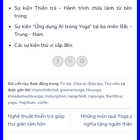
Sự kiện Thiền trà – Hành trình chữa lành từ bên
trong
Sự kiện “Ứng dụng AI trong Yoga” tại ba miền Bắc –
Trung – Nam
Các sự kiện thú vị sắp đến.
Bài viết này được đăng trong
Tin tức
,
Chia sẻ
,
Đào tạo
,
Thư viện
và
được gắn thẻ
chamchinhchat
,
giaovienyoga
,
hlvyoga
,
khoadaotaohlvyoga
,
molungtren
,
nangchinh
,
rajayoga
,
thanhtruc
,
yoga
,
YogiXuan
,
yolife
.
Nghệ thuật thiền trà giúp
Những món quà Yoga ý
thư giãn tâm hồn
nghĩa tặng người thân