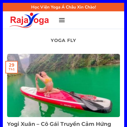
Bỏ
Học Viện Yoga Á Châu Xin Chào!
qua
nội
dung
YOGA FLY
29
Th1
Yogi Xuân – Cô Gái Truyền Cảm Hứng