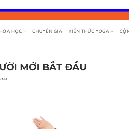
Bỏ
qua
nội
HÓA HỌC
CHUYÊN GIA
KIẾN THỨC YOGA
CỘ
dung
ƯỜI MỚI BẮT ĐẦU
RAJA