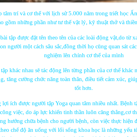
 tâm trí và cơ thể với lịch sử 5.000 năm trong triết học
o gồm những phần như tư thế vật lý, kỹ thuật thở và thiền
ài tập được đặt tên theo tên của các loài động vật,do từ 
on người một cách sâu sắc,đồng thời họ cũng quan sát các 
nghiệm lên chính cơ thể của mình
 tập khác nhau sẽ tác động lên từng phần của cơ thể khá
, tăng cường chức năng toàn thân, điều tiết cảm xúc, giúp
tốt hơn.
lợi ích được người tập Yoga quan tâm nhiều nhất. Bệnh t
ông việc, do áp lực khiến tinh thần luôn căng thẳng,cơ th
ng hướng chữa bệnh cho người bệnh, còn việc thực hiện đề
eo chế độ ăn uống với lối sống khoa học là những yếu tố