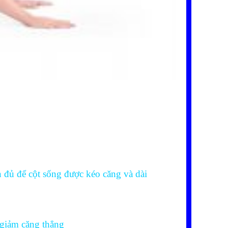
 đủ để cột sống được kéo căng và dài
 giảm căng thẳng