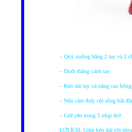
– Quỳ xuống bằng 2 tay và 2 c
– Duỗi thẳng cánh tay
– Kéo dài tay và nâng cao hôn
– Nếu cảm thấy cột sống bắt đầ
– Giữ yên trong 5 nhịp thở
LỢI ÍCH: Giúp kéo dài cột sống