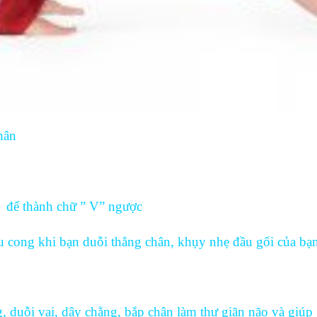
hân
g để thành chữ ” V” ngược
u cong khi bạn duỗi thẳng chân, khụy nhẹ đầu gối của bạn
, duỗi vai, dây chằng, bắp chân làm thư giãn não và giúp