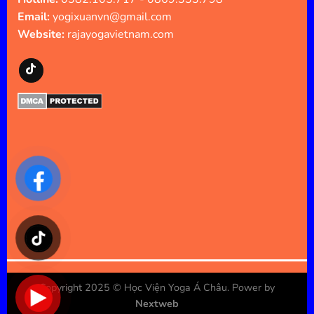
Email:
yogixuanvn@gmail.com
Website:
rajayogavietnam.com
Copyright 2025 ©
Học Viện Yoga Á Châu
. Power by
Nextweb