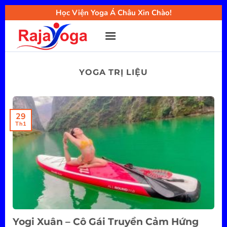
Bỏ
Học Viện Yoga Á Châu Xin Chào!
qua
nội
dung
YOGA TRỊ LIỆU
29
Th1
Yogi Xuân – Cô Gái Truyền Cảm Hứng