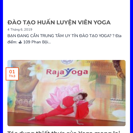
ĐÀO TẠO HUẤN LUYỆN VIÊN YOGA
4 Tháng 6, 2019
BẠN ĐANG CẦN TRUNG TÂM UY TÍN ĐÀO TẠO YOGA? ? Địa
điểm: ⛳ 109 Phan Bội...
01
Th3